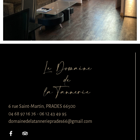
6 rue Saint-Martin, PRADES 66500
04 68 97 16 76 - 06 12 43 49 95
domainedelatannerieprades66@gmail.com
F
T
a
r