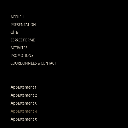
c
i
e
p
b
a
o
d
ACCUEIL
o
v
k
i
PRESENTATION
-
s
GÎTE
f
o
r
ESPACE FORME
ACTIVITES
PROMOTIONS
COORDONNÉES & CONTACT
Appartement 1
Appartement 2
Appartement 3
Appartement 4
Appartement 5