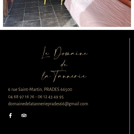
6 rue Saint-Martin, PRADES 66500
04 68 97 16 76 - 06 12 43 49 95
domainedelatannerieprades66@gmail.com
F
T
a
r
c
i
e
p