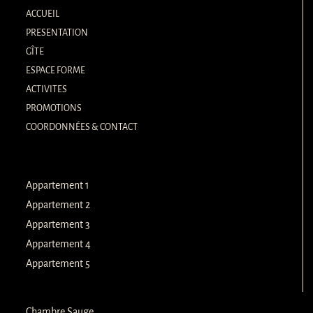
b
a
o
d
ACCUEIL
o
v
k
i
PRESENTATION
-
s
GÎTE
f
o
r
ESPACE FORME
ACTIVITES
PROMOTIONS
COORDONNÉES & CONTACT
Appartement 1
Appartement 2
Appartement 3
Appartement 4
Appartement 5
Chambre Sauge